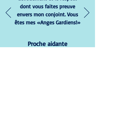
dont vous faites preuve
envers mon conjoint. Vous
êtes mes «Anges Gardiens!»
Proche aidante
Téléphone :
Télécopieur :
418 589-7423
418 589-6371
Coordonnées :
659, boul Blanche
Baie-Comeau QC
G5C 2B2
centredejourvls.09cisss@ssss.gouv.